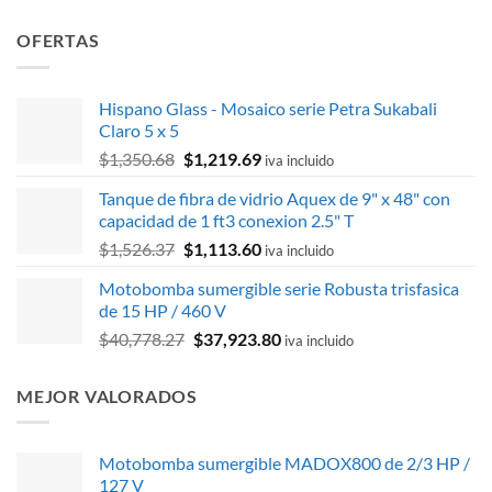
OFERTAS
Hispano Glass - Mosaico serie Petra Sukabali
Claro 5 x 5
El
El
$
1,350.68
$
1,219.69
iva incluido
precio
precio
Tanque de fibra de vidrio Aquex de 9" x 48" con
original
actual
capacidad de 1 ft3 conexion 2.5" T
era:
es:
El
El
$
1,526.37
$
1,113.60
$1,350.68.
$1,219.69.
iva incluido
precio
precio
Motobomba sumergible serie Robusta trisfasica
original
actual
de 15 HP / 460 V
era:
es:
El
El
$
40,778.27
$
37,923.80
$1,526.37.
$1,113.60.
iva incluido
precio
precio
original
actual
MEJOR VALORADOS
era:
es:
$40,778.27.
$37,923.80.
Motobomba sumergible MADOX800 de 2/3 HP /
127 V