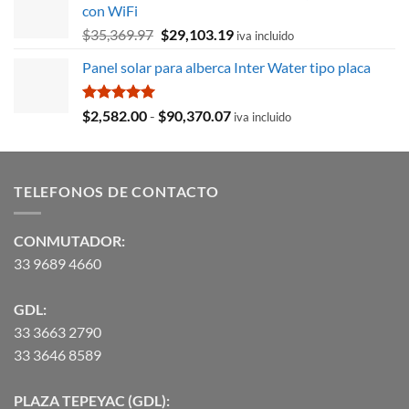
con WiFi
$8,715.78.
$3,027.59.
El
El
$
35,369.97
$
29,103.19
iva incluido
precio
precio
Panel solar para alberca Inter Water tipo placa
original
actual
era:
es:
$35,369.97.
$29,103.19.
Valorado
Rango
$
2,582.00
-
$
90,370.07
iva incluido
con
5.00
de
de 5
precios:
desde
TELEFONOS DE CONTACTO
$2,582.00
hasta
$90,370.07
CONMUTADOR:
33 9689 4660
GDL:
33 3663 2790
33 3646 8589
PLAZA TEPEYAC (GDL):