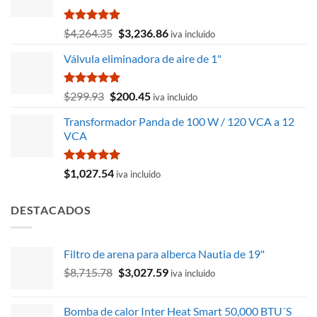
Valorado
El
El
$
4,264.35
$
3,236.86
iva incluido
con
5.00
precio
precio
de 5
Válvula eliminadora de aire de 1"
original
actual
era:
es:
$4,264.35.
$3,236.86.
Valorado
El
El
$
299.93
$
200.45
iva incluido
con
5.00
precio
precio
de 5
Transformador Panda de 100 W / 120 VCA a 12
original
actual
VCA
era:
es:
$299.93.
$200.45.
Valorado
$
1,027.54
iva incluido
con
5.00
de 5
DESTACADOS
Filtro de arena para alberca Nautia de 19"
El
El
$
8,715.78
$
3,027.59
iva incluido
precio
precio
original
actual
Bomba de calor Inter Heat Smart 50,000 BTU´S
era:
es: