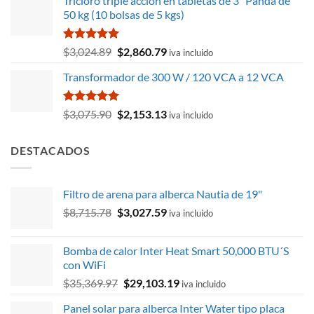
Tricloro triple accion en tabletas de 3" Panda de
original
actual
50 kg (10 bolsas de 5 kgs)
era:
es:
$1,999.56.
$1,657.09.
Valorado
El
El
$
3,024.89
$
2,860.79
iva incluido
con
5.00
precio
precio
de 5
Transformador de 300 W / 120 VCA a 12 VCA
original
actual
era:
es:
$3,024.89.
$2,860.79.
Valorado
El
El
$
3,075.90
$
2,153.13
iva incluido
con
5.00
precio
precio
de 5
original
actual
DESTACADOS
era:
es:
$3,075.90.
$2,153.13.
Filtro de arena para alberca Nautia de 19"
El
El
$
8,715.78
$
3,027.59
iva incluido
precio
precio
original
actual
Bomba de calor Inter Heat Smart 50,000 BTU´S
era:
es:
con WiFi
$8,715.78.
$3,027.59.
El
El
$
35,369.97
$
29,103.19
iva incluido
precio
precio
Panel solar para alberca Inter Water tipo placa
original
actual