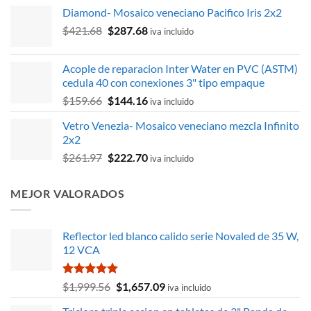
Diamond- Mosaico veneciano Pacifico Iris 2x2
El
El
$
421.68
$
287.68
iva incluido
precio
precio
original
actual
Acople de reparacion Inter Water en PVC (ASTM)
era:
es:
cedula 40 con conexiones 3" tipo empaque
$421.68.
$287.68.
El
El
$
159.66
$
144.16
iva incluido
precio
precio
Vetro Venezia- Mosaico veneciano mezcla Infinito
original
actual
2x2
era:
es:
El
El
$
261.97
$
222.70
$159.66.
$144.16.
iva incluido
precio
precio
original
actual
MEJOR VALORADOS
era:
es:
$261.97.
$222.70.
Reflector led blanco calido serie Novaled de 35 W,
12 VCA
Valorado
El
El
$
1,999.56
$
1,657.09
iva incluido
con
5.00
precio
precio
de 5