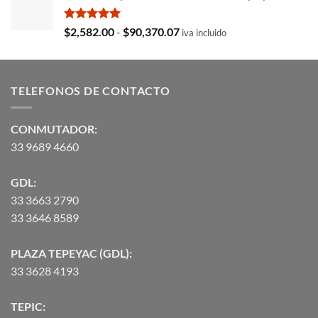
era:
es:
$35,369.97.
$29,103.19.
Valorado
Rango
$
2,582.00
-
$
90,370.07
iva incluido
con
5.00
de
de 5
precios:
desde
TELEFONOS DE CONTACTO
$2,582.00
hasta
$90,370.07
CONMUTADOR:
33 9689 4660
GDL:
33 3663 2790
33 3646 8589
PLAZA TEPEYAC (GDL):
33 3628 4193
TEPIC: