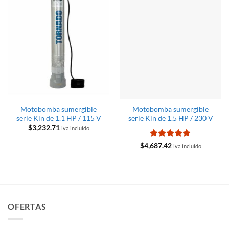
Motobomba sumergible
Motobomba sumergible
serie Kin de 1.1 HP / 115 V
serie Kin de 1.5 HP / 230 V
$
3,232.71
iva incluido
Valorado
$
4,687.42
iva incluido
con
5
de 5
OFERTAS