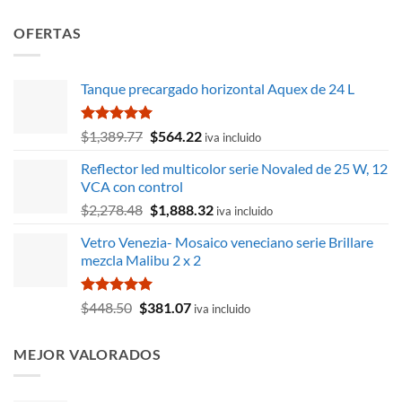
OFERTAS
Tanque precargado horizontal Aquex de 24 L
Valorado
El
El
$
1,389.77
$
564.22
iva incluido
con
5.00
precio
precio
de 5
Reflector led multicolor serie Novaled de 25 W, 12
original
actual
VCA con control
era:
es:
El
El
$
2,278.48
$
1,888.32
$1,389.77.
$564.22.
iva incluido
precio
precio
Vetro Venezia- Mosaico veneciano serie Brillare
original
actual
mezcla Malibu 2 x 2
era:
es:
$2,278.48.
$1,888.32.
Valorado
El
El
$
448.50
$
381.07
iva incluido
con
5.00
precio
precio
de 5
original
actual
MEJOR VALORADOS
era:
es:
$448.50.
$381.07.