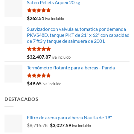
Sal en Pellets Aquex 20 kg
Valorado
$
262.51
iva incluido
con
5.00
de 5
Suavizador con valvula automatica por demanda
PKVS48D, tanque PKT de 21" x 62" con capacidad
de 7 ft3 y tanque de salmuera de 200 L
Valorado
$
32,407.87
iva incluido
con
5.00
de 5
Termómetro flotante para albercas - Panda
Valorado
$
49.65
iva incluido
con
5.00
de 5
DESTACADOS
Filtro de arena para alberca Nautia de 19"
El
El
$
8,715.78
$
3,027.59
iva incluido
precio
precio