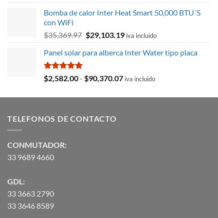
original
actual
Bomba de calor Inter Heat Smart 50,000 BTU´S
era:
es:
con WiFi
$8,715.78.
$3,027.59.
El
El
$
35,369.97
$
29,103.19
iva incluido
precio
precio
Panel solar para alberca Inter Water tipo placa
original
actual
era:
es:
$35,369.97.
$29,103.19.
Valorado
Rango
$
2,582.00
-
$
90,370.07
iva incluido
con
5.00
de
de 5
precios:
desde
TELEFONOS DE CONTACTO
$2,582.00
hasta
$90,370.07
CONMUTADOR:
33 9689 4660
GDL:
33 3663 2790
33 3646 8589