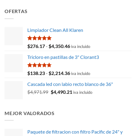
OFERTAS
Limpiador Clean All Klaren
Valorado
Rango
$
276.17
-
$
4,350.46
iva incluido
con
5.00
de
de 5
Tricloro en pastillas de 3" Clorant3
precios:
desde
$276.17
Valorado
Rango
$
138.23
-
$
2,214.36
iva incluido
con
4.71
hasta
de
de 5
Cascada led con labio recto blanco de 36"
$4,350.46
precios:
El
El
$
4,971.99
$
4,490.21
desde
iva incluido
precio
precio
$138.23
original
actual
hasta
era:
es:
$2,214.36
MEJOR VALORADOS
$4,971.99.
$4,490.21.
Paquete de filtracion con filtro Pacific de 24" y