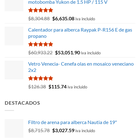
motobomba Yukon de 1.5 HP / 115 V
Valorado
El
El
$
8,304.88
$
6,635.08
iva incluido
con
5.00
precio
precio
de 5
Calentador para alberca Raypak P-R156 E de gas
original
actual
propano
era:
es:
$8,304.88.
$6,635.08.
Valorado
El
El
$
60,933.22
$
53,051.90
iva incluido
con
5.00
precio
precio
de 5
Vetro Venecia- Cenefa olas en mosaico veneciano
original
actual
2x2
era:
es:
$60,933.22.
$53,051.90.
Valorado
El
El
$
126.38
$
115.74
iva incluido
con
5.00
precio
precio
de 5
original
actual
DESTACADOS
era:
es:
$126.38.
$115.74.
Filtro de arena para alberca Nautia de 19"
El
El
$
8,715.78
$
3,027.59
iva incluido
precio
precio