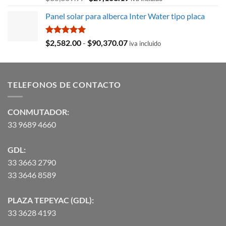
precio
precio
Panel solar para alberca Inter Water tipo placa
original
actual
era:
es:
$35,369.97.
$29,103.19.
Valorado
Rango
$
2,582.00
-
$
90,370.07
iva incluido
con
5.00
de
de 5
precios:
desde
TELEFONOS DE CONTACTO
$2,582.00
hasta
$90,370.07
CONMUTADOR:
33 9689 4660
GDL:
33 3663 2790
33 3646 8589
PLAZA TEPEYAC (GDL):
33 3628 4193