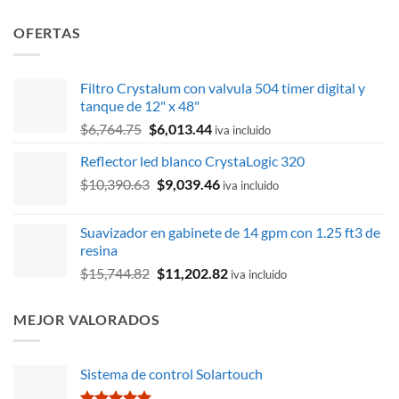
OFERTAS
Filtro Crystalum con valvula 504 timer digital y
tanque de 12" x 48"
El
El
$
6,764.75
$
6,013.44
iva incluido
precio
precio
Reflector led blanco CrystaLogic 320
original
actual
El
El
$
10,390.63
era:
$
9,039.46
es:
iva incluido
precio
precio
$6,764.75.
$6,013.44.
original
actual
Suavizador en gabinete de 14 gpm con 1.25 ft3 de
era:
es:
resina
$10,390.63.
$9,039.46.
El
El
$
15,744.82
$
11,202.82
iva incluido
precio
precio
original
actual
MEJOR VALORADOS
era:
es:
$15,744.82.
$11,202.82.
Sistema de control Solartouch