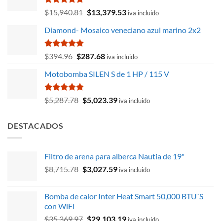
Valorado
El
El
$
15,940.81
$
13,379.53
iva incluido
con
5.00
precio
precio
de 5
Diamond- Mosaico veneciano azul marino 2x2
original
actual
era:
es:
$15,940.81.
$13,379.53.
Valorado
El
El
$
394.96
$
287.68
iva incluido
con
5.00
precio
precio
de 5
Motobomba SILEN S de 1 HP / 115 V
original
actual
era:
es:
$394.96.
$287.68.
Valorado
El
El
$
5,287.78
$
5,023.39
iva incluido
con
5.00
precio
precio
de 5
original
actual
DESTACADOS
era:
es:
$5,287.78.
$5,023.39.
Filtro de arena para alberca Nautia de 19"
El
El
$
8,715.78
$
3,027.59
iva incluido
precio
precio
original
actual
Bomba de calor Inter Heat Smart 50,000 BTU´S
era:
es:
con WiFi
$8,715.78.
$3,027.59.
El
El
$
35,369.97
$
29,103.19
iva incluido