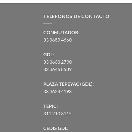
de 5
original
actual
era:
es:
TELEFONOS DE CONTACTO
$4,075.52.
$3,953.26.
CONMUTADOR:
33 9689 4660
GDL:
33 3663 2790
33 3646 8589
PLAZA TEPEYAC (GDL):
33 3628 4193
TEPIC:
311 210 3115
CEDIS GDL: