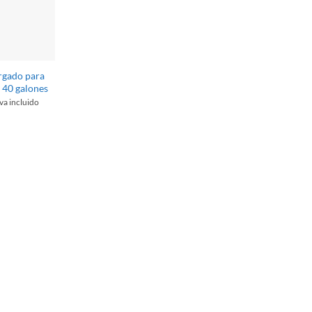
rgado para
e 40 galones
iva incluido