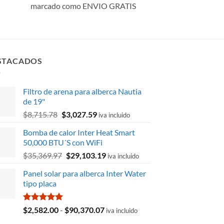
marcado como ENVIO GRATIS
STACADOS
Filtro de arena para alberca Nautia
de 19"
El
El
$
8,715.78
$
3,027.59
iva incluido
precio
precio
Bomba de calor Inter Heat Smart
original
actual
50,000 BTU´S con WiFi
era:
es:
El
El
$
35,369.97
$
29,103.19
$8,715.78.
$3,027.59.
iva incluido
precio
precio
Panel solar para alberca Inter Water
original
actual
tipo placa
era:
es:
$35,369.97.
$29,103.19.
Valorado
Rango
$
2,582.00
-
$
90,370.07
iva incluido
con
5.00
de