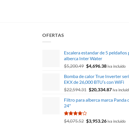
OFERTAS
Escalera estandar de 5 peldaños 
alberca Inter Water
El
El
$
5,200.49
$
4,696.38
iva incluido
precio
precio
Bomba de calor True Inverter ser
original
actual
EKX de 26,000 BTU’s con WiFi
era:
es:
El
El
$
22,594.31
$
20,334.87
$5,200.49.
$4,696.38.
iva inclui
precio
precio
Filtro para alberca marca Panda 
original
actual
24"
era:
es:
$22,594.31.
$20,334.
Valorado
El
El
$
4,075.52
$
3,953.26
iva incluido
con
4.00
precio
precio