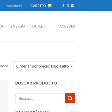
Instaladores
CARRITO
IÓN
ENERGÍA
OUTLET
ACCEDER
Ordenado
tados
por
precio:
BUSCAR PRODUCTO
bajo
a
Buscar
alto
por: