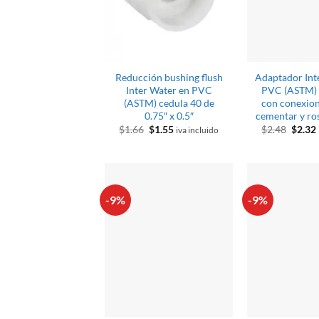
Reducción bushing flush
Adaptador Int
Inter Water en PVC
PVC (ASTM) 
(ASTM) cedula 40 de
con conexion
0.75″ x 0.5″
cementar y ro
El
El
El
$
1.66
$
1.55
$
2.48
$
2.32
iva incluido
precio
precio
preci
original
actual
origin
era:
es:
era:
$1.66.
$1.55.
$2.48.
-9%
-9%