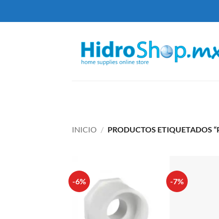
Saltar
al
contenido
INICIO
/
PRODUCTOS ETIQUETADOS “
-6%
-7%