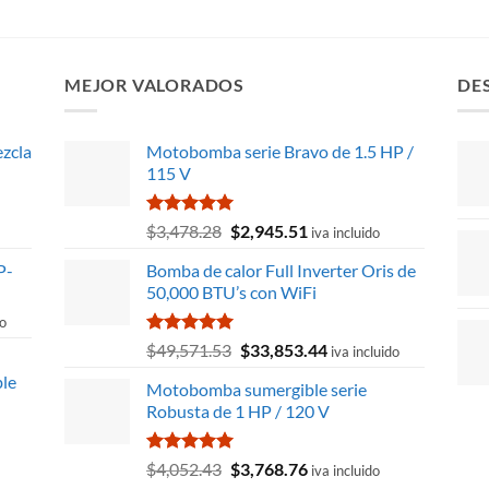
MEJOR VALORADOS
DE
zcla
Motobomba serie Bravo de 1.5 HP /
115 V
Valorado
El
El
$
3,478.28
$
2,945.51
iva incluido
con
5.00
precio
precio
de 5
P-
Bomba de calor Full Inverter Oris de
original
actual
50,000 BTU’s con WiFi
era:
es:
$3,478.28.
$2,945.51.
do
Valorado
El
El
$
49,571.53
$
33,853.44
iva incluido
con
5.00
precio
precio
ble
de 5
Motobomba sumergible serie
original
actual
55.
Robusta de 1 HP / 120 V
era:
es:
$49,571.53.
$33,853.44.
Valorado
El
El
$
4,052.43
$
3,768.76
iva incluido
con
5.00