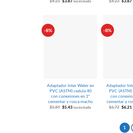
El
El
El
$
4.23
$
3.87
$
4.23
$
3.87
iva incluido
precio
precio
preci
original
actual
origin
era:
es:
era:
$4.23.
$3.87.
$4.23.
-8%
-8%
Adaptador Inter Water en
Adaptador Int
PVC (ASTM) cedula 40
PVC (ASTM) 
con conexiones en 1″
con conexio
cementar y rosca macho
cementar y ro
El
El
El
$
5.89
$
5.43
$
6.72
$
6.21
iva incluido
precio
precio
preci
original
actual
origin
era:
es:
era:
$5.89.
$5.43.
$6.72.
1