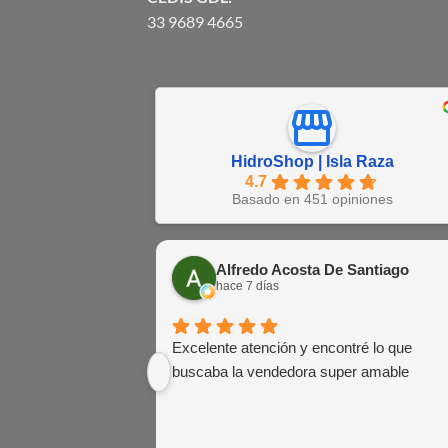
33 9689 4665
HidroShop | Isla Raza
4.7
Basado en 451 opiniones
Alfredo Acosta De Santiago
hace 7 días
Excelente atención y encontré lo que
buscaba la vendedora super amable