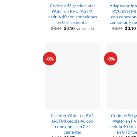
Codo de 45 grados Inter
Adaptador Int
Water en PVC (ASTM)
PVC (ASTM) 
cedula 40 con conexiones
con conexione
en 0.5″ cementar
cementar y ro
El
El
El
$
3.41
$
3.10
$
3.41
$
3.10
iva incluido
precio
precio
preci
original
actual
origin
era:
es:
era:
$3.41.
$3.10.
$3.41.
-8%
-8%
Tee Inter Water en PVC
Codo de 90 gr
(ASTM) cedula 40 con
Water en PV
conexiones en 0.5″
cedula 40 con
cementar
en 0.75″ c