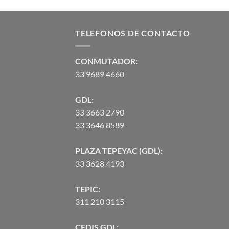
era:
es:
$1,357.63.
$1,225.98.
TELEFONOS DE CONTACTO
CONMUTADOR:
33 9689 4660
GDL:
33 3663 2790
33 3646 8589
PLAZA TEPEYAC (GDL):
33 3628 4193
TEPIC:
311 210 3115
CEDIS GDL: