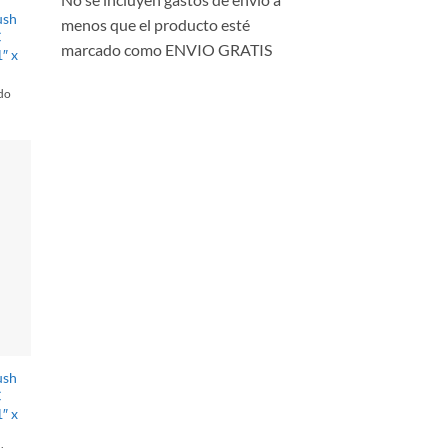
ush
menos que el producto esté
C
marcado como ENVIO GRATIS
″ x
ido
ush
C
″ x