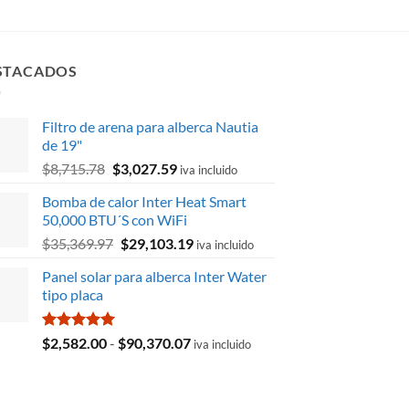
STACADOS
Filtro de arena para alberca Nautia
de 19"
El
El
$
8,715.78
$
3,027.59
iva incluido
precio
precio
Bomba de calor Inter Heat Smart
original
actual
50,000 BTU´S con WiFi
era:
es:
El
El
$
35,369.97
$
29,103.19
$8,715.78.
$3,027.59.
iva incluido
precio
precio
Panel solar para alberca Inter Water
original
actual
tipo placa
era:
es:
$35,369.97.
$29,103.19.
Valorado
Rango
$
2,582.00
-
$
90,370.07
iva incluido
con
5.00
de
de 5
precios:
desde