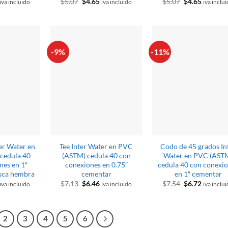
El
El
El
El
El
$
5.07
$
4.65
$
5.07
$
4.65
iva incluido
iva incluido
iva inclu
o
precio
precio
precio
precio
precio
al
actual
original
actual
original
actual
es:
era:
es:
era:
es:
$3.87.
$5.07.
$4.65.
$5.07.
$4.65.
-9%
-11%
er Water en
Tee Inter Water en PVC
Codo de 45 grados In
cedula 40
(ASTM) cedula 40 con
Water en PVC (AST
nes en 1″
conexiones en 0.75″
cedula 40 con conexi
sca hembra
cementar
en 1″ cementar
El
El
El
El
El
$
7.13
$
6.46
$
7.54
$
6.72
iva incluido
iva incluido
iva inclu
o
precio
precio
precio
precio
precio
al
actual
original
actual
original
actual
es:
era:
es:
era:
es:
$6.21.
$7.13.
$6.46.
$7.54.
$6.72.
2
3
4
5
6