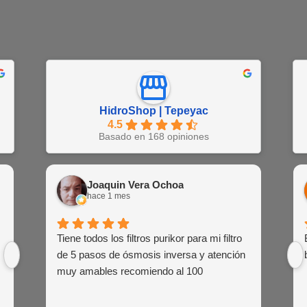
HidroShop | Tepeyac
4.5
Basado en 168 opiniones
Juan Barajas
Joaquin Vera Ochoa
EN
hace 1 semana
hace 1 mes
hac
Buena atención al cliente de las agentes
Tiene todos los filtros purikor para mi filtro
Muy atent
Siemp
de venta
de 5 pasos de ósmosis inversa y atención
siem
muy amables recomiendo al 100