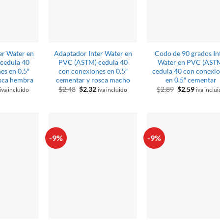
er Water en
Adaptador Inter Water en
Codo de 90 grados In
cedula 40
PVC (ASTM) cedula 40
Water en PVC (AST
es en 0.5″
con conexiones en 0.5″
cedula 40 con conexi
sca hembra
cementar y rosca macho
en 0.5″ cementar
El
El
El
El
El
$
2.48
$
2.32
$
2.89
$
2.59
iva incluido
iva incluido
iva inclu
o
precio
precio
precio
precio
precio
al
actual
original
actual
original
actual
es:
era:
es:
era:
es:
$2.32.
$2.48.
$2.32.
$2.89.
$2.59.
-9%
-9%