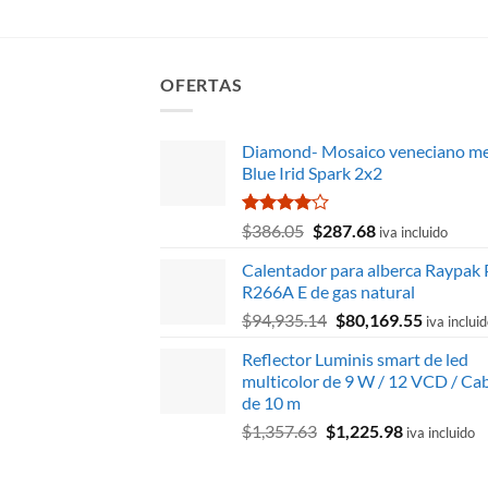
OFERTAS
Diamond- Mosaico veneciano me
Blue Irid Spark 2x2
Valorado
El
El
$
386.05
$
287.68
iva incluido
con
4.00
precio
precio
de 5
Calentador para alberca Raypak 
original
actual
R266A E de gas natural
era:
es:
El
El
$
94,935.14
$
80,169.55
$386.05.
$287.68.
iva inclui
precio
precio
Reflector Luminis smart de led
original
actual
multicolor de 9 W / 12 VCD / Ca
era:
es:
de 10 m
$94,935.14.
$80,169.
El
El
$
1,357.63
$
1,225.98
iva incluido
precio
precio
original
actual