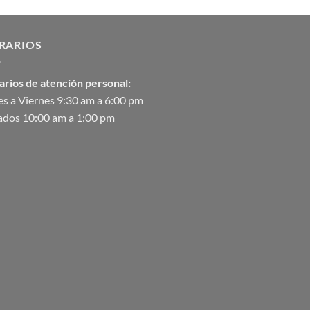
$2,582.00
hasta
$90,370.07
RARIOS
arios de atención personal:
s a Viernes 9:30 am a 6:00 pm
ados 10:00 am a 1:00 pm