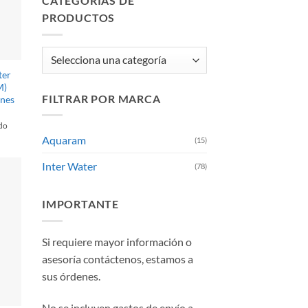
CATEGORÍAS DE
PRODUCTOS
ter
M)
FILTRAR POR MARCA
ones
ido
Aquaram
(15)
Inter Water
(78)
IMPORTANTE
Si requiere mayor información o
asesoría contáctenos, estamos a
sus órdenes.
No se incluyen gastos de envío a