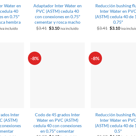
er Water en
Adaptador Inter Water en
Reducción bushing fl
cedula 40
PVC (ASTM) cedula 40
Inter Water en PV
s en 0.75″
con conexiones en 0.75″
(ASTM) cedula 40 de 1
sca hembra
cementar y rosca macho
0.75″
El
El
El
El
El
$
3.41
$
3.10
$
3.41
$
3.10
iva incluido
iva incluido
iva inclu
o
precio
precio
precio
precio
precio
al
actual
original
actual
original
actual
es:
era:
es:
era:
es:
$3.10.
$3.41.
$3.10.
$3.41.
$3.10.
-8%
-8%
ados Inter
Codo de 45 grados Inter
Reducción bushing fl
C (ASTM)
Water en PVC (ASTM)
Inter Water en PV
 conexiones
cedula 40 con conexiones
(ASTM) cedula 40 de 1
ementar
en 0.75″ cementar
0.5″