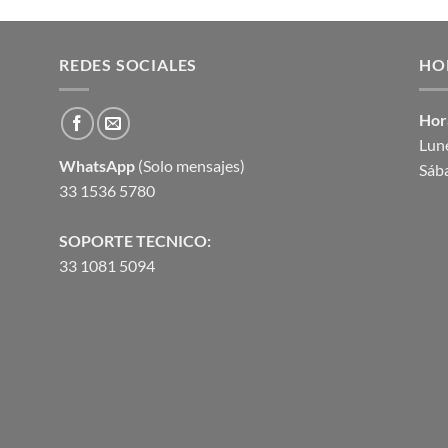
precio
precio
de 5
original
actual
era:
es:
REDES SOCIALES
$4,052.43.
$3,768.76.
HO
Hor
Lune
WhatsApp
(Solo mensajes)
Sáb
33 1536 5780
SOPORTE TECNICO:
33 1081 5094