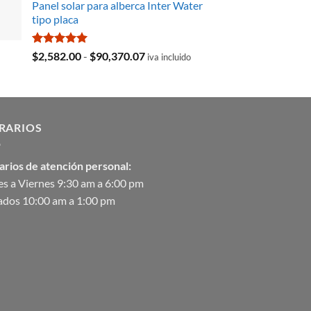
Panel solar para alberca Inter Water
original
actual
tipo placa
era:
es:
$35,369.97.
$29,103.19.
Valorado
Rango
$
2,582.00
-
$
90,370.07
iva incluido
con
5.00
de
de 5
precios:
desde
$2,582.00
RARIOS
hasta
$90,370.07
arios de atención personal:
s a Viernes 9:30 am a 6:00 pm
ados 10:00 am a 1:00 pm