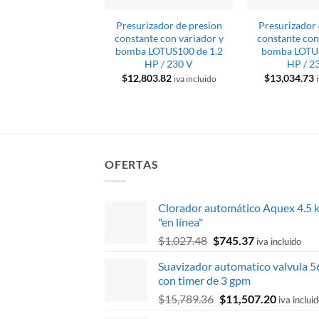
Presurizador de presion
Presurizador 
constante con variador y
constante con
bomba LOTUS100 de 1.2
bomba LOTU
HP / 230 V
HP / 2
$
12,803.82
$
13,034.73
iva incluido
OFERTAS
Clorador automático Aquex 4.5 
"en línea"
El
El
$
1,027.48
$
745.37
iva incluido
precio
precio
Suavizador automatico valvula 
original
actual
con timer de 3 gpm
era:
es:
El
El
$
15,789.36
$
11,507.20
$1,027.48.
$745.37.
iva inclui
precio
precio