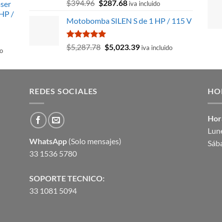
Valorado
El
El
$
394.96
$
287.68
aser
iva incluido
con
5.00
precio
precio
HP /
de 5
Motobomba SILEN S de 1 HP / 115 V
original
actual
20.
era:
es:
$394.96.
$287.68.
Valorado
El
El
$
5,287.78
$
5,023.39
iva incluido
do
con
5.00
precio
precio
de 5
original
actual
era:
es:
$5,287.78.
$5,023.39.
22.
REDES SOCIALES
HO
Hor
Lune
WhatsApp
(Solo mensajes)
Sáb
33 1536 5780
SOPORTE TECNICO:
33 1081 5094