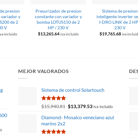
de presion
Presurizador de presion
Sistema de presion
 variador y
constante con variador y
inteligente inverter se
S200 de 2
bomba LOTUS150 de 2
I-DRO LINK de 2 HP
30 V
HP / 230 V
230 V
$
13,265.64
$
19,765.68
iva incluido
iva incluido
iva inclui
MEJOR VALORADOS
DE
kg
Sistema de control Solartouch
Valorado
El
El
$
15,940.81
$
13,379.53
iva incluido
con
5.00
precio
precio
5600
de 5
Diamond- Mosaico veneciano azul
original
actual
marino 2x2
era:
es:
do
$15,940.81.
$13,379.53.