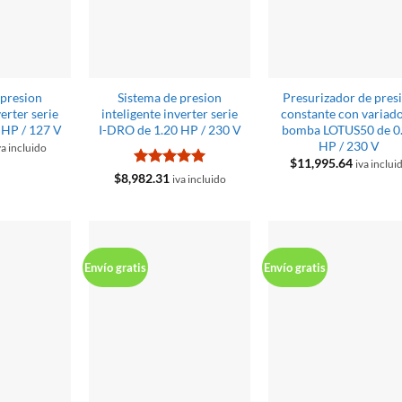
 presion
Sistema de presion
Presurizador de pres
verter serie
inteligente inverter serie
constante con variado
 HP / 127 V
I-DRO de 1.20 HP / 230 V
bomba LOTUS50 de 0
HP / 230 V
va incluido
$
11,995.64
iva inclui
Valorado
$
8,982.31
iva incluido
con
5
de 5
Envío gratis
Envío gratis