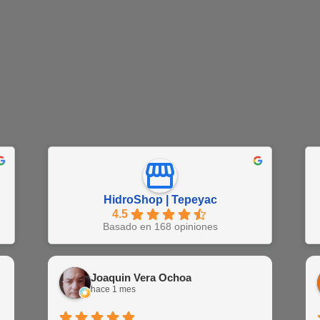
HidroShop | Tepeyac
4.5
Basado en 168 opiniones
Juan Barajas
Joaquin Vera Ochoa
EN
hace 1 semana
hace 1 mes
hac