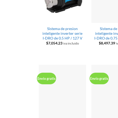
Sistema de presion
Sistema de
inteligente inverter serie
inteligente in
I-DRO de 0.5 HP / 127 V
I-DRO de 0.75
$
7,054.23
$
8,497.39
iva incluido
i
Envío gratis
Envío gratis