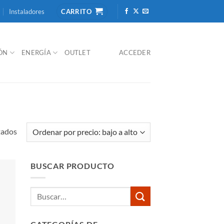
Instaladores
CARRITO
IÓN
ENERGÍA
OUTLET
ACCEDER
Ordenado
tados
por
precio:
BUSCAR PRODUCTO
bajo
a
Buscar
alto
por: