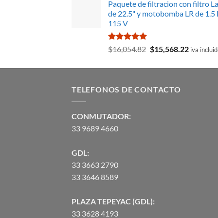
Paquete de filtracion con filtro L
original
actual
de 22.5" y motobomba LR de 1.5 
era:
es:
115 V
$15,789.36.
$11,507.
Valorado
El
El
$
16,054.82
$
15,568.22
iva inclui
con
5.00
precio
precio
de 5
original
actual
era:
es:
TELEFONOS DE CONTACTO
$16,054.82.
$15,568.
CONMUTADOR:
33 9689 4660
GDL:
33 3663 2790
33 3646 8589
PLAZA TEPEYAC (GDL):
33 3628 4193