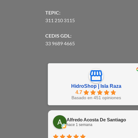
TEPIC:
311 210 3115
CEDIS GDL:
33 9689 4665
HidroShop | Isla Raza
4.7
Basado en 451 opiniones
Alfredo Acosta De Santiago
hace 1 semana