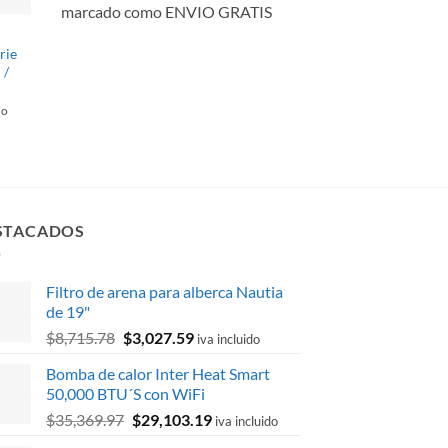
marcado como ENVIO GRATIS
rie
 /
do
STACADOS
Filtro de arena para alberca Nautia
de 19"
El
El
$
8,715.78
$
3,027.59
iva incluido
precio
precio
Bomba de calor Inter Heat Smart
original
actual
50,000 BTU´S con WiFi
era:
es:
El
El
$
35,369.97
$
29,103.19
$8,715.78.
$3,027.59.
iva incluido
precio
precio