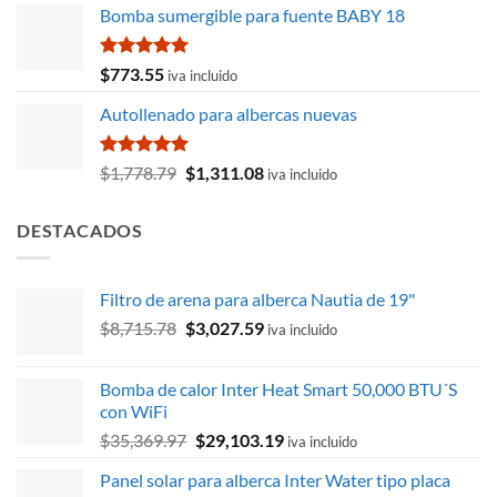
de 5
Bomba sumergible para fuente BABY 18
original
actual
era:
es:
$2,655.44.
$2,522.66.
Valorado
$
773.55
iva incluido
con
5.00
de 5
Autollenado para albercas nuevas
Valorado
El
El
$
1,778.79
$
1,311.08
iva incluido
con
5.00
precio
precio
de 5
original
actual
DESTACADOS
era:
es:
$1,778.79.
$1,311.08.
Filtro de arena para alberca Nautia de 19"
El
El
$
8,715.78
$
3,027.59
iva incluido
precio
precio
original
actual
Bomba de calor Inter Heat Smart 50,000 BTU´S
era:
es:
con WiFi
$8,715.78.
$3,027.59.
El
El
$
35,369.97
$
29,103.19
iva incluido
precio
precio
Panel solar para alberca Inter Water tipo placa
original
actual