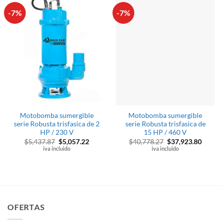
-7%
-7%
Motobomba sumergible
Motobomba sumergible
serie Robusta trisfasica de 2
serie Robusta trisfasica de
HP / 230 V
15 HP / 460 V
El
El
El
El
$
5,437.87
$
5,057.22
$
40,778.27
$
37,923.80
precio
precio
precio
precio
iva incluido
iva incluido
original
actual
original
actual
era:
es:
era:
es:
$5,437.87.
$5,057.22.
$40,778.27.
$37,92
OFERTAS