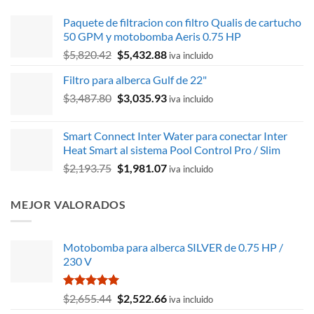
Paquete de filtracion con filtro Qualis de cartucho
50 GPM y motobomba Aeris 0.75 HP
El
El
$
5,820.42
$
5,432.88
iva incluido
precio
precio
Filtro para alberca Gulf de 22"
original
actual
El
El
$
3,487.80
era:
$
3,035.93
es:
iva incluido
precio
precio
$5,820.42.
$5,432.88.
original
actual
Smart Connect Inter Water para conectar Inter
era:
es:
Heat Smart al sistema Pool Control Pro / Slim
$3,487.80.
$3,035.93.
El
El
$
2,193.75
$
1,981.07
iva incluido
precio
precio
original
actual
MEJOR VALORADOS
era:
es:
$2,193.75.
$1,981.07.
Motobomba para alberca SILVER de 0.75 HP /
230 V
Valorado
El
El
$
2,655.44
$
2,522.66
iva incluido
con
5.00
precio
precio