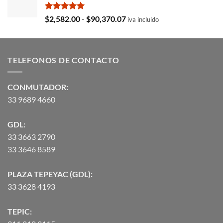
era:
es:
$35,369.97.
$29,103.19.
Valorado
Rango
$
2,582.00
-
$
90,370.07
iva incluido
con
5.00
de
de 5
precios:
desde
TELEFONOS DE CONTACTO
$2,582.00
hasta
$90,370.07
CONMUTADOR:
33 9689 4660
GDL:
33 3663 2790
33 3646 8589
PLAZA TEPEYAC (GDL):
33 3628 4193
TEPIC: