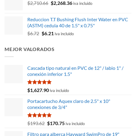
El
El
$
2,710.66
$
2,268.36
desde
iva incluido
precio
precio
$541.95
original
actual
hasta
Reduccion T.T Bushing Flush Inter Water en PVC
era:
es:
$9,701.68
(ASTM) cedula 40 de 1.5" x 0.75"
$2,710.66.
$2,268.36.
El
El
$
6.72
$
6.21
iva incluido
precio
precio
original
actual
MEJOR VALORADOS
era:
es:
$6.72.
$6.21.
Cascada tipo natural en PVC de 12" / labio 1" /
conexión inferior 1.5"
Valorado
$
1,627.90
iva incluido
con
5.00
de 5
Portacartucho Aquex claro de 2.5" x 10"
conexiones de 3/4"
Valorado
El
El
$
193.62
$
170.75
iva incluido
con
5.00
precio
precio
de 5
Filtro para alberca Hayward SwimPro de 19"
original
actual