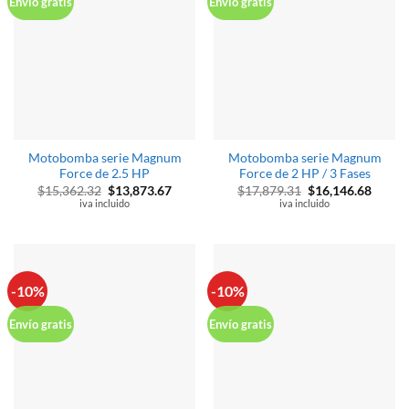
Envío gratis
Envío gratis
Motobomba serie Magnum
Motobomba serie Magnum
Force de 2.5 HP
Force de 2 HP / 3 Fases
El
El
El
El
$
15,362.32
$
13,873.67
$
17,879.31
$
16,146.68
precio
precio
precio
precio
iva incluido
iva incluido
original
actual
original
actual
era:
es:
era:
es:
$15,362.32.
$13,873.67.
$17,879.31.
$16,14
-10%
-10%
Envío gratis
Envío gratis