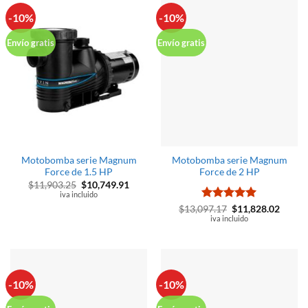
-10%
-10%
Envío gratis
Envío gratis
Motobomba serie Magnum
Motobomba serie Magnum
Force de 1.5 HP
Force de 2 HP
El
El
$
11,903.25
$
10,749.91
precio
precio
iva incluido
original
actual
Valorado
El
El
$
13,097.17
$
11,828.02
era:
es:
precio
precio
con
iva incluido
5
de 5
$11,903.25.
$10,749.91.
original
actual
era:
es:
$13,097.17.
$11,82
-10%
-10%