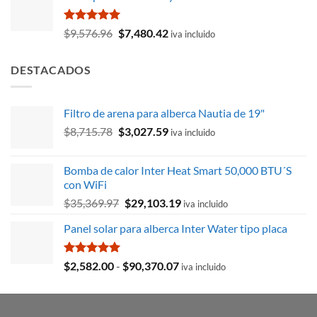
era:
es:
$193.62.
$170.75.
Valorado
El
El
$
9,576.96
$
7,480.42
iva incluido
con
5.00
precio
precio
de 5
original
actual
DESTACADOS
era:
es:
$9,576.96.
$7,480.42.
Filtro de arena para alberca Nautia de 19"
El
El
$
8,715.78
$
3,027.59
iva incluido
precio
precio
original
actual
Bomba de calor Inter Heat Smart 50,000 BTU´S
era:
es:
con WiFi
$8,715.78.
$3,027.59.
El
El
$
35,369.97
$
29,103.19
iva incluido
precio
precio
Panel solar para alberca Inter Water tipo placa
original
actual
era:
es:
$35,369.97.
$29,103.19.
Valorado
Rango
$
2,582.00
-
$
90,370.07
iva incluido
con
5.00
de
de 5
precios:
desde