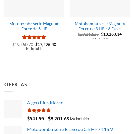
Motobomba serie Magnum
Motobomba serie Magnum
Force de 3 HP
Force de 3 HP / 3 Fases
El
El
$
20,112.23
$
18,163.14
precio
precio
iva incluido
original
actual
Valorado
El
El
$
19,350.70
$
17,475.40
era:
es:
precio
precio
con
iva incluido
5
de 5
$20,112.23.
$18,16
original
actual
era:
es:
$19,350.70.
$17,475.40.
OFERTAS
Algen Plus Klaren
Valorado
Rango
$
541.95
-
$
9,701.68
iva incluido
con
5.00
de
de 5
Motobomba serie Bravo de 0.5 HP / 115 V
precios: