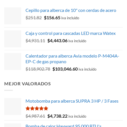
Cepillo para alberca de 10" con cerdas de acero
El
El
$
251.82
$
156.65
iva incluido
precio
precio
original
actual
Caja y control para cascadas LED marca Watex
era:
es:
El
El
$
4,931.11
$
4,443.06
$251.82.
$156.65.
iva incluido
precio
precio
original
actual
Calentador para alberca Avia modelo P-M404A-
era:
es:
EP-C de gas propano
$4,931.11.
$4,443.06.
El
El
$
118,902.78
$
103,046.60
iva incluido
precio
precio
original
actual
MEJOR VALORADOS
era:
es:
$118,902.78.
$103,046.60.
Motobomba para alberca SUPRA 3 HP / 3 Fases
Valorado
El
El
$
4,987.61
$
4,738.22
iva incluido
con
5.00
precio
precio
de 5
Bomba de calor Hayward 95,000 BTU's