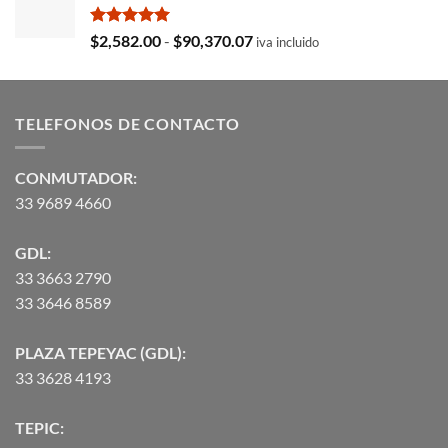
era:
es:
$35,369.97.
$29,103.19.
Valorado
Rango
$
2,582.00
-
$
90,370.07
iva incluido
con
5.00
de
de 5
precios:
desde
TELEFONOS DE CONTACTO
$2,582.00
hasta
$90,370.07
CONMUTADOR:
33 9689 4660
GDL:
33 3663 2790
33 3646 8589
PLAZA TEPEYAC (GDL):
33 3628 4193
TEPIC: