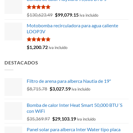
original
actual
era:
es:
$4,987.61.
$4,738.22.
Valorado
El
El
$
130,623.49
$
99,079.15
iva incluido
con
5.00
precio
precio
de 5
Motobomba recirculadora para agua caliente
original
actual
LOOP3V
era:
es:
$130,623.49.
$99,079.15.
Valorado
$
1,200.72
iva incluido
con
5.00
de 5
DESTACADOS
Filtro de arena para alberca Nautia de 19"
El
El
$
8,715.78
$
3,027.59
iva incluido
precio
precio
original
actual
Bomba de calor Inter Heat Smart 50,000 BTU´S
era:
es:
con WiFi
$8,715.78.
$3,027.59.
El
El
$
35,369.97
$
29,103.19
iva incluido
precio
precio
Panel solar para alberca Inter Water tipo placa
original
actual