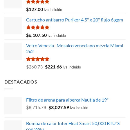
Valorado
$
127.00
iva incluido
con
5.00
de 5
Cartucho antisarro Purikor 4.5" x 20" flujo 6 gpm
Valorado
$
6,107.50
iva incluido
con
5.00
de 5
Vetro Venezia- Mosaico veneciano mezcla Miami
2x2
Valorado
El
El
$
260.73
$
221.66
iva incluido
con
5.00
precio
precio
de 5
original
actual
DESTACADOS
era:
es:
$260.73.
$221.66.
Filtro de arena para alberca Nautia de 19"
El
El
$
8,715.78
$
3,027.59
iva incluido
precio
precio
original
actual
Bomba de calor Inter Heat Smart 50,000 BTU´S
era:
es:
con WiFi