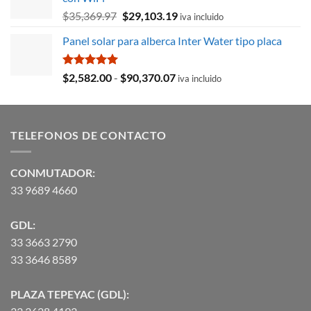
$8,715.78.
$3,027.59.
El
El
$
35,369.97
$
29,103.19
iva incluido
precio
precio
Panel solar para alberca Inter Water tipo placa
original
actual
era:
es:
$35,369.97.
$29,103.19.
Valorado
Rango
$
2,582.00
-
$
90,370.07
iva incluido
con
5.00
de
de 5
precios:
desde
TELEFONOS DE CONTACTO
$2,582.00
hasta
$90,370.07
CONMUTADOR:
33 9689 4660
GDL:
33 3663 2790
33 3646 8589
PLAZA TEPEYAC (GDL):