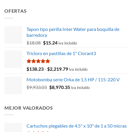
OFERTAS
Tapon tipo perilla Inter Water para boquilla de
barredora
El
El
$
18.08
$
15.24
iva incluido
precio
precio
Tricloro en pastillas de 1" Clorant3
original
actual
era:
es:
$18.08.
$15.24.
Valorado
Rango
$
138.23
-
$
2,219.79
iva incluido
con
5.00
de
de 5
Motobomba serie Orka de 1.5 HP / 115-220 V
precios:
El
El
$
9,933.03
$
8,970.35
desde
iva incluido
precio
precio
$138.23
original
actual
hasta
era:
es:
$2,219.79
MEJOR VALORADOS
$9,933.03.
$8,970.35.
Cartuchos plegables de 4.5" x 10" de 1 a 50 micras