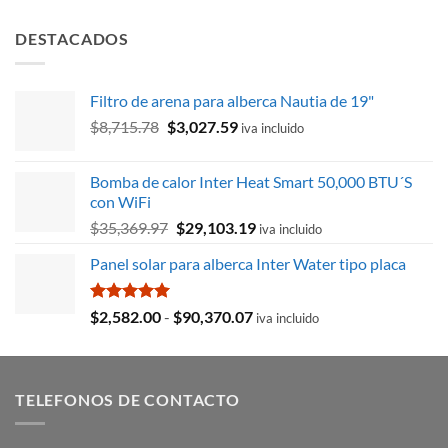
con
5.00
precio
precio
de 5
original
actual
DESTACADOS
era:
es:
$3,337.83.
$2,902.78.
Filtro de arena para alberca Nautia de 19"
El
El
$
8,715.78
$
3,027.59
iva incluido
precio
precio
original
actual
Bomba de calor Inter Heat Smart 50,000 BTU´S
era:
es:
con WiFi
$8,715.78.
$3,027.59.
El
El
$
35,369.97
$
29,103.19
iva incluido
precio
precio
Panel solar para alberca Inter Water tipo placa
original
actual
era:
es:
$35,369.97.
$29,103.19.
Valorado
Rango
$
2,582.00
-
$
90,370.07
iva incluido
con
5.00
de
de 5
precios:
desde
TELEFONOS DE CONTACTO
$2,582.00
hasta
$90,370.07