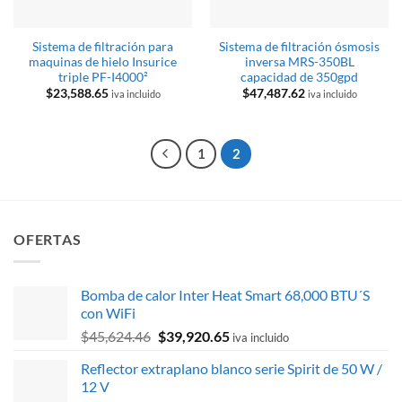
Sistema de filtración para
Sistema de filtración ósmosis
maquinas de hielo Insurice
inversa MRS-350BL
triple PF-I4000²
capacidad de 350gpd
$
23,588.65
$
47,487.62
iva incluido
iva incluido
1
2
OFERTAS
Bomba de calor Inter Heat Smart 68,000 BTU´S
con WiFi
El
El
$
45,624.46
$
39,920.65
iva incluido
precio
precio
Reflector extraplano blanco serie Spirit de 50 W /
original
actual
12 V
era:
es: