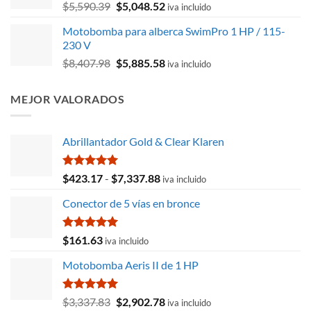
El
El
$
5,590.39
$
5,048.52
$45,624.46.
$39,920.65.
iva incluido
precio
precio
Motobomba para alberca SwimPro 1 HP / 115-
original
actual
230 V
era:
es:
El
El
$
8,407.98
$
5,885.58
$5,590.39.
$5,048.52.
iva incluido
precio
precio
original
actual
MEJOR VALORADOS
era:
es:
$8,407.98.
$5,885.58.
Abrillantador Gold & Clear Klaren
Valorado
Rango
$
423.17
-
$
7,337.88
iva incluido
con
5.00
de
de 5
Conector de 5 vías en bronce
precios:
desde
$423.17
Valorado
$
161.63
iva incluido
con
5.00
hasta
de 5
Motobomba Aeris II de 1 HP
$7,337.88
Valorado
El
El
$
3,337.83
$
2,902.78
iva incluido