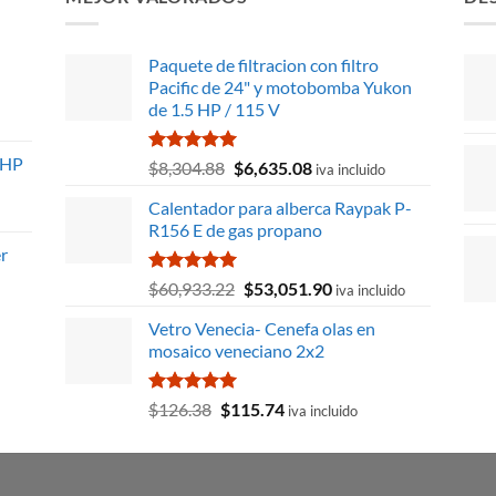
Paquete de filtracion con filtro
Pacific de 24" y motobomba Yukon
de 1.5 HP / 115 V
 HP
Valorado
El
El
$
8,304.88
$
6,635.08
iva incluido
con
5.00
precio
precio
de 5
Calentador para alberca Raypak P-
original
actual
R156 E de gas propano
era:
es:
r
$8,304.88.
$6,635.08.
Valorado
El
El
$
60,933.22
$
53,051.90
iva incluido
con
5.00
precio
precio
de 5
Vetro Venecia- Cenefa olas en
original
actual
mosaico veneciano 2x2
era:
es:
$60,933.22.
$53,051.90.
Valorado
El
El
$
126.38
$
115.74
iva incluido
con
5.00
precio
precio
de 5
original
actual
era:
es: