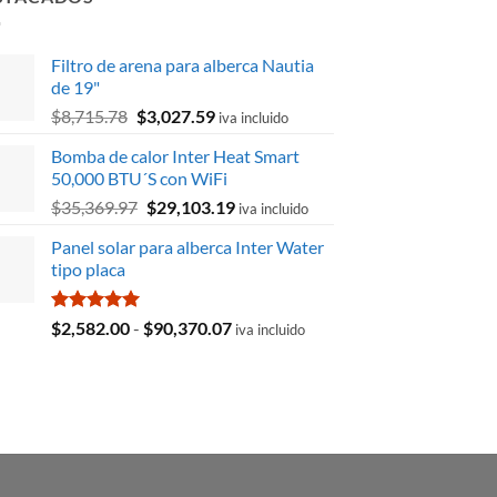
Filtro de arena para alberca Nautia
de 19"
El
El
$
8,715.78
$
3,027.59
iva incluido
precio
precio
Bomba de calor Inter Heat Smart
original
actual
50,000 BTU´S con WiFi
era:
es:
El
El
$
35,369.97
$
29,103.19
$8,715.78.
$3,027.59.
iva incluido
precio
precio
Panel solar para alberca Inter Water
original
actual
tipo placa
era:
es:
$35,369.97.
$29,103.19.
Valorado
Rango
$
2,582.00
-
$
90,370.07
iva incluido
con
5.00
de
de 5
precios:
desde
$2,582.00
hasta
$90,370.07