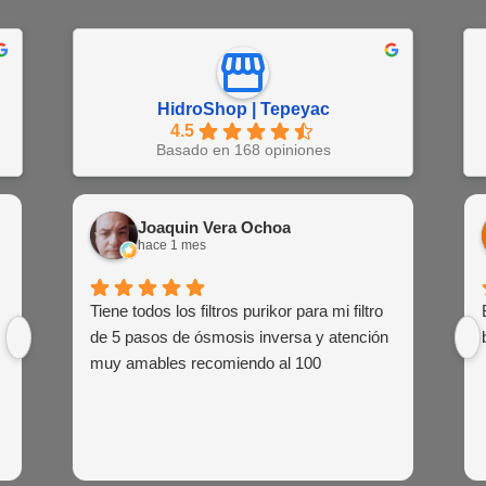
HidroShop | Tepeyac
4.5
Basado en 168 opiniones
Juan Barajas
Joaquin Vera Ochoa
EN
hace 1 semana
hace 1 mes
hac
Buena atención al cliente de las agentes
Tiene todos los filtros purikor para mi filtro
Muy atent
Siemp
de venta
de 5 pasos de ósmosis inversa y atención
siem
muy amables recomiendo al 100