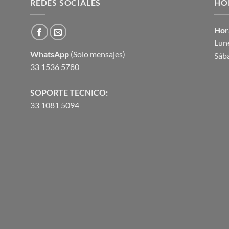
REDES SOCIALES
$126.38.
$115.74.
HO
Hor
Lune
WhatsApp
(Solo mensajes)
Sáb
33 1536 5780
SOPORTE TECNICO:
33 1081 5094