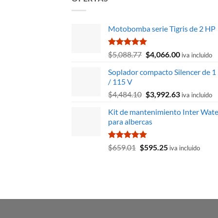
Motobomba serie Tigris de 2 HP
Valorado
El
El
$
5,088.77
$
4,066.00
iva incluido
con
5.00
precio
precio
de 5
Soplador compacto Silencer de 1
original
actual
/ 115 V
era:
es:
El
El
$
4,484.10
$
3,992.63
$5,088.77.
$4,066.00.
iva incluido
precio
precio
Kit de mantenimiento Inter Wate
original
actual
para albercas
era:
es:
$4,484.10.
$3,992.63.
Valorado
El
El
$
659.01
$
595.25
iva incluido
con
5.00
precio
precio
de 5
original
actual
era:
es:
$659.01.
$595.25.